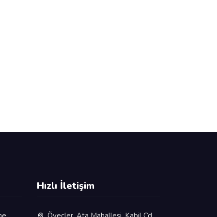
Hızlı İletişim
me
Öveçler, Ata Mahallesi, Kabil Cd.