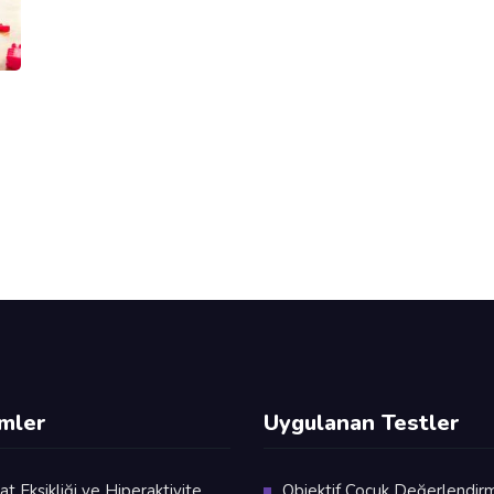
imler
Uygulanan Testler
at Eksikliği ve Hiperaktivite
Objektif Çocuk Değerlendir