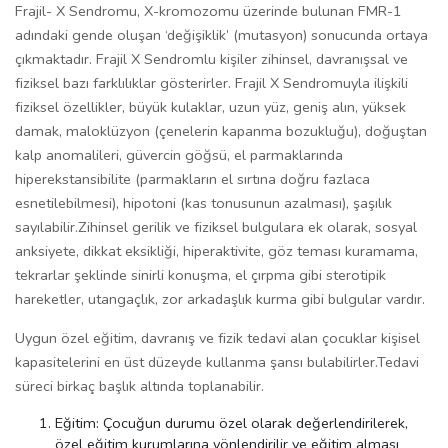
Frajil- X Sendromu, X-kromozomu üzerinde bulunan FMR-1
adındaki gende oluşan ‘değişiklik’ (mutasyon) sonucunda ortaya
çıkmaktadır. Frajil X Sendromlu kişiler zihinsel, davranışsal ve
fiziksel bazı farklılıklar gösterirler. Frajil X Sendromuyla ilişkili
fiziksel özellikler, büyük kulaklar, uzun yüz, geniş alın, yüksek
damak, maloklüzyon (çenelerin kapanma bozukluğu), doğuştan
kalp anomalileri, güvercin göğsü, el parmaklarında
hiperekstansibilite (parmakların el sırtına doğru fazlaca
esnetilebilmesi), hipotoni (kas tonusunun azalması), şaşılık
sayılabilir.Zihinsel gerilik ve fiziksel bulgulara ek olarak, sosyal
anksiyete, dikkat eksikliği, hiperaktivite, göz teması kuramama,
tekrarlar şeklinde sinirli konuşma, el çırpma gibi sterotipik
hareketler, utangaçlık, zor arkadaşlık kurma gibi bulgular vardır.
Uygun özel eğitim, davranış ve fizik tedavi alan çocuklar kişisel
kapasitelerini en üst düzeyde kullanma şansı bulabilirler.Tedavi
süreci birkaç başlık altında toplanabilir.
Eğitim: Çocuğun durumu özel olarak değerlendirilerek,
özel eğitim kurumlarına yönlendirilir ve eğitim alması