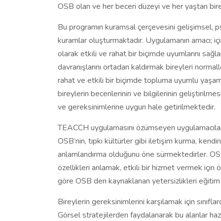
OSB olan ve her beceri düzeyi ve her yaştan bire
Bu programın kuramsal çerçevesini gelişimsel, psi
kuramlar oluşturmaktadır. Uygulamanın amacı; içi
olarak etkili ve rahat bir biçimde uyumlarını sağ
davranışlarını ortadan kaldırmak bireyleri norma
rahat ve etkili bir biçimde topluma uyumlu yaşa
bireylerin becerilerinin ve bilgilerinin geliştirilmesi
ve gereksinimlerine uygun hale getirilmektedir.
TEACCH uygulamasını özümseyen uygulamacılar 
OSB’nin, tıpkı kültürler gibi iletişim kurma, ken
anlamlandırma olduğunu öne sürmektedirler. OSB o
özellikleri anlamak, etkili bir hizmet vermek için
göre OSB den kaynaklanan yetersizlikleri eğitim 
Bireylerin gereksinimlerini karşılamak için sınıflard
Görsel stratejilerden faydalanarak bu alanlar hazır