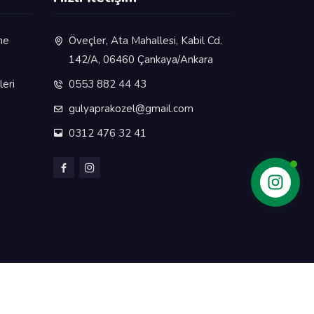
me
Öveçler, Ata Mahallesi, Kabil Cd.
142/A, 06460 Çankaya/Ankara
eri
0553 882 44 43
gulyaprakozel@gmail.com
0312 476 32 41