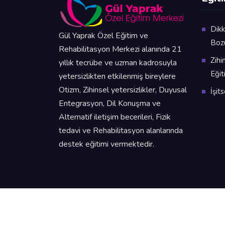
Dikk
Gül Yaprak Özel Eğitim ve
Boz
Rehabilitasyon Merkezi alanında 21
Zihi
yıllık tecrübe ve uzman kadrosuyla
Eğit
yetersizlikten etkilenmiş bireylere
Otizm, Zihinsel yetersizlikler, Duyusal
İşit
Entegrasyon, Dil Konuşma ve
Alternatif iletişim becerileri, Fizik
tedavi ve Rehabilitasyon alanlarında
destek eğitimi vermektedir.
2021 Her hakkı saklıdır.
Web Tasarım By Mi