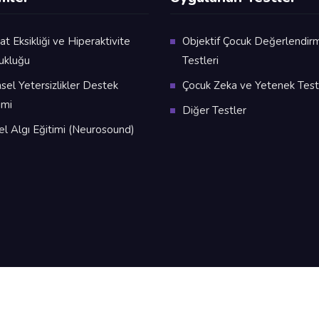
at Eksikliği ve Hiperaktivite
Objektif Çocuk Değerlendir
ukluğu
Testleri
nsel Yetersizlikler Destek
Çocuk Zeka ve Yetenek Testl
imi
Diğer Testler
sel Algı Eğitimi (Neurosound)
lon5