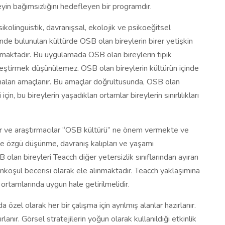
yin bağımsızlığını hedefleyen bir programdır.
kolinguistik, davranışsal, ekolojik ve psikoeğitsel
nde bulunulan kültürde OSB olan bireylerin birer yetişkin
lamaktadır. Bu uygulamada OSB olan bireylerin tipik
lleştirmek düşünülemez. OSB olan bireylerin kültürün içinde
maları amaçlanır. Bu amaçlar doğrultusunda, OSB olan
 için, bu bireylerin yaşadıkları ortamlar bireylerin sınırlılıkları
ve araştırmacılar “OSB kültürü” ne önem vermekte ve
dine özgü düşünme, davranış kalıpları ve yaşamı
lan bireyleri Teacch diğer yetersizlik sınıflarından ayıran
 önkoşul becerisi olarak ele alınmaktadır. Teacch yaklaşımına
ortamlarında uygun hale getirilmelidir.
a özel olarak her bir çalışma için ayrılmış alanlar hazırlanır.
lanır. Görsel stratejilerin yoğun olarak kullanıldığı etkinlik